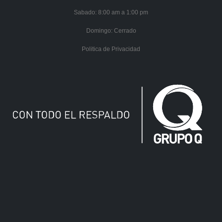
Sabado: 8:00 am a 1:00 pm
Domingo: Cerrado
Uso de cookies
Politica de Privacidad
En Grupo Q, nos preocupamos por cumplir con los mejores
estándares de privacidad para nuestros usuarios y clientes
por lo que, con su consentimiento, nosotros usamos cookies
o tecnologías similares para recoger, almacenar, acceder y
procesar datos personales como su visita en este sitio web o
red social, para los fines y tratamientos descritos en
nuestros "Política de Privacidad y Protección de Datos", los
cuales puede acceder al seleccionar, y al marcar la casilla
"aceptar" usted consiente con dicha acción, haber leído,
aceptado y haber sido informado de nuestras políticas de
privacidad y condiciones de los servicios prestados por este
canal. Puede retirar su consentimiento u oponerse al
procesamiento de datos basado en intereses legítimos, así
como acceder a sus derechos de acceso, rectificación,
supresión u oposición de sus datos basados en su interés,
en cualquier momento enviando un correo electrónico a la